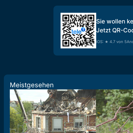
Sie wollen k
Jetzt QR-Co
iOS: ★ 4.7 von 5
And
Meistgesehen