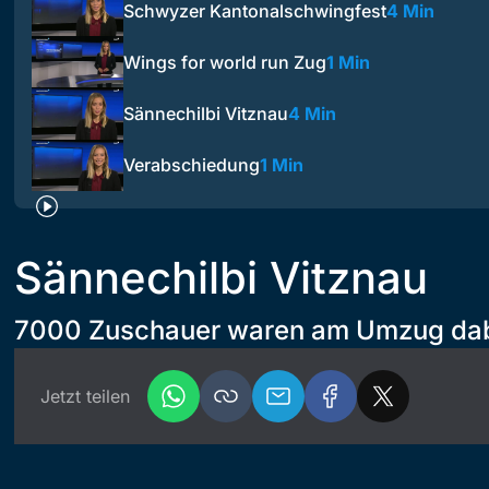
Schwyzer Kantonalschwingfest
4 Min
Wings for world run Zug
1 Min
Sännechilbi Vitznau
4 Min
Verabschiedung
1 Min
Sännechilbi Vitznau
7000 Zuschauer waren am Umzug da
Jetzt teilen