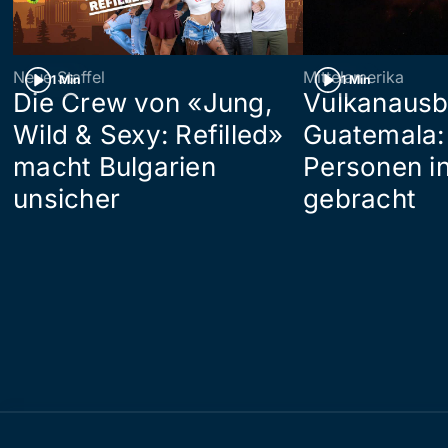
Neue Staffel
Mittelamerika
1 Min
1 Min
Die Crew von «Jung,
Vulkanausb
Wild & Sexy: Refilled»
Guatemala:
macht Bulgarien
Personen in
unsicher
gebracht