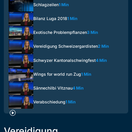
Schlagzeilen
1 Min
Bilanz Luga 2018
1 Min
Exotische Problempflanzen
3 Min
Vereidigung Schweizergardisten
2 Min
Schwyzer Kantonalschwingfest
4 Min
Wings for world run Zug
1 Min
Sännechilbi Vitznau
4 Min
Verabschiedung
1 Min
Vereidigung