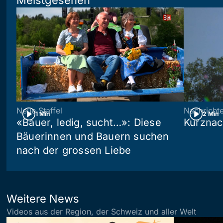
Meistgesehen
Neue Staffel
Nachricht
1 Min
2 Min
«Bauer, ledig, sucht…»: Diese
Kurznac
Bäuerinnen und Bauern suchen
nach der grossen Liebe
Weitere News
Videos aus der Region, der Schweiz und aller Welt