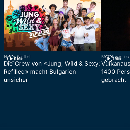
Neue Staffel
Mittelamerik
1 Min
1 Min
Die Crew von «Jung, Wild & Sexy:
Vulkanaus
Refilled» macht Bulgarien
1400 Pers
unsicher
gebracht