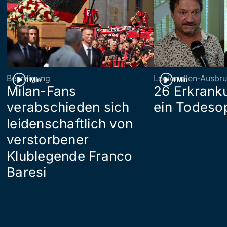
Beerdigung
Legionellen-Ausbru
1 Min
1 Min
Milan-Fans
26 Erkrank
verabschieden sich
ein Todeso
leidenschaftlich von
verstorbener
Klublegende Franco
Baresi