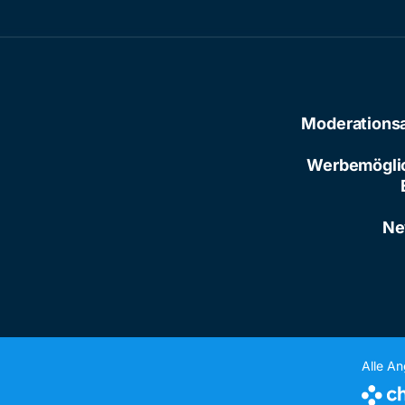
Moderations
Werbemögli
Ne
Alle A