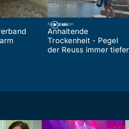
Nachrichten
2 Min
verband
Anhaltende
larm
Trockenheit - Pegel
der Reuss immer tiefe