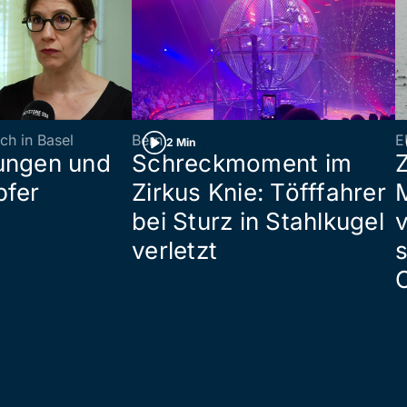
ch in Basel
Bern
E
2 Min
ungen und
Schreckmoment im
pfer
Zirkus Knie: Töfffahrer
bei Sturz in Stahlkugel
verletzt