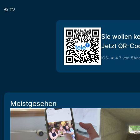
©
TV
Sie wollen k
Jetzt QR-Co
iOS: ★ 4.7 von 5
And
Meistgesehen