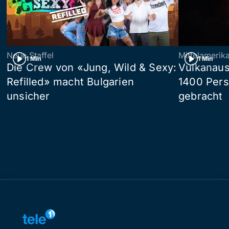
Neue Staffel
Mittelamerik
1 Min
1 Min
Die Crew von «Jung, Wild & Sexy:
Vulkanaus
Refilled» macht Bulgarien
1400 Pers
unsicher
gebracht