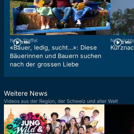
Neue Staffel
Nachricht
1 Min
2 Min
«Bauer, ledig, sucht…»: Diese
Kurznac
Bäuerinnen und Bauern suchen
nach der grossen Liebe
Weitere News
Videos aus der Region, der Schweiz und aller Welt