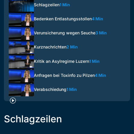
Schlagzeilen
1 Min
Bedenken Entlastungsstollen
4 Min
Verunsicherung wegen Seuche
3 Min
Kurznachrichten
2 Min
Kritik an Asylregime Luzern
1 Min
Anfragen bei Toxinfo zu Pilzen
4 Min
Verabschiedung
1 Min
Schlagzeilen