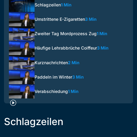
Schlagzeilen
1 Min
Umstrittene E-Zigaretten
3 Min
Zweiter Tag Mordprozess Zug
1 Min
Häufige Lehrabbrüche Coiffeur
3 Min
Kurznachrichten
2 Min
Paddeln im Winter
3 Min
Verabschiedung
1 Min
Schlagzeilen