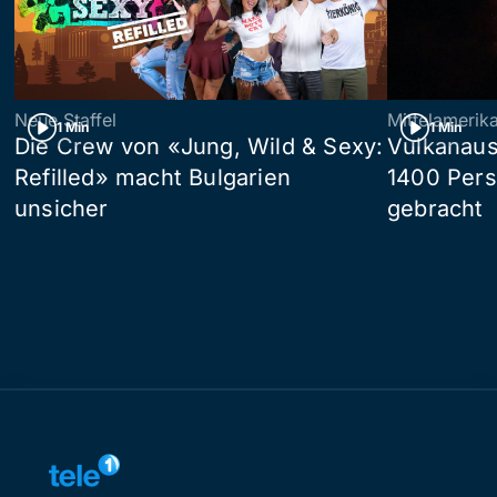
Neue Staffel
Mittelamerik
1 Min
1 Min
Die Crew von «Jung, Wild & Sexy:
Vulkanaus
Refilled» macht Bulgarien
1400 Pers
unsicher
gebracht