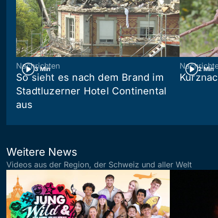
Nachrichten
Nachricht
3 Min
2 Min
So sieht es nach dem Brand im
Kurznac
Stadtluzerner Hotel Continental
aus
Weitere News
Videos aus der Region, der Schweiz und aller Welt