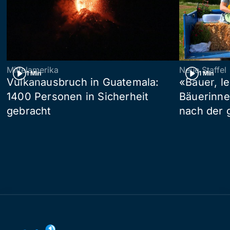
Mittelamerika
Neue Staffel
1 Min
1 Min
Vulkanausbruch in Guatemala:
«Bauer, l
1400 Personen in Sicherheit
Bäuerinne
gebracht
nach der 