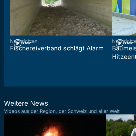
Nachrichten
Nachricht
3 Min
3 Min
Fischereiverband schlägt Alarm
Baumeis
Hitzeen
Weitere News
Videos aus der Region, der Schweiz und aller Welt