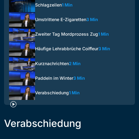
Schlagzeilen
1 Min
Umstrittene E-Zigaretten
3 Min
Zweiter Tag Mordprozess Zug
1 Min
Häufige Lehrabbrüche Coiffeur
3 Min
Kurznachrichten
2 Min
Paddeln im Winter
3 Min
Verabschiedung
1 Min
Verabschiedung