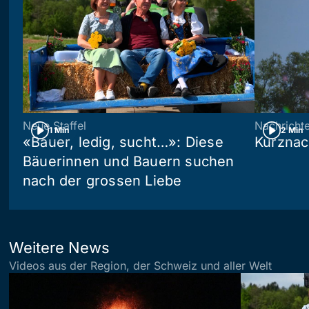
Neue Staffel
Nachricht
1 Min
2 Min
«Bauer, ledig, sucht…»: Diese
Kurznac
Bäuerinnen und Bauern suchen
nach der grossen Liebe
Weitere News
Videos aus der Region, der Schweiz und aller Welt