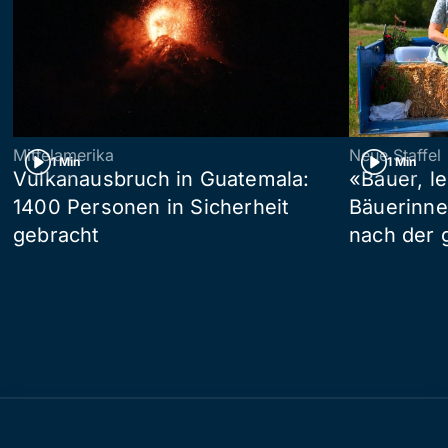
Mittelamerika
Neue Staffel
1 Min
1 Min
Vulkanausbruch in Guatemala:
«Bauer, l
1400 Personen in Sicherheit
Bäuerinne
gebracht
nach der 