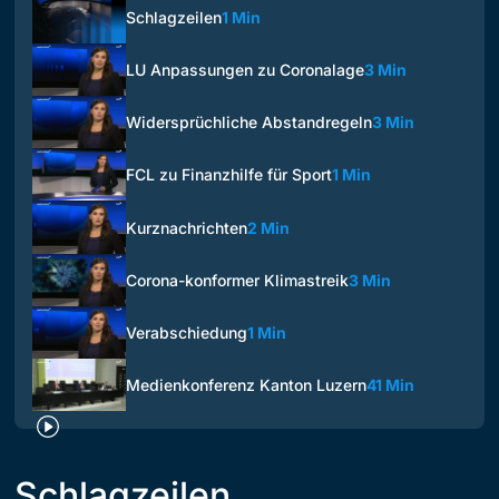
Schlagzeilen
1 Min
LU Anpassungen zu Coronalage
3 Min
Widersprüchliche Abstandregeln
3 Min
FCL zu Finanzhilfe für Sport
1 Min
Kurznachrichten
2 Min
Corona-konformer Klimastreik
3 Min
Verabschiedung
1 Min
Medienkonferenz Kanton Luzern
41 Min
Schlagzeilen