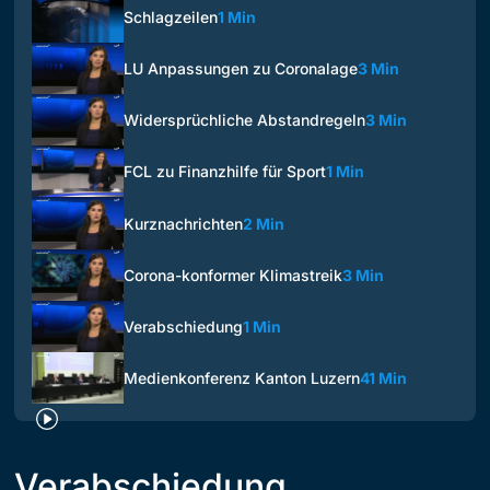
Schlagzeilen
1 Min
LU Anpassungen zu Coronalage
3 Min
Widersprüchliche Abstandregeln
3 Min
FCL zu Finanzhilfe für Sport
1 Min
Kurznachrichten
2 Min
Corona-konformer Klimastreik
3 Min
Verabschiedung
1 Min
Medienkonferenz Kanton Luzern
41 Min
Verabschiedung