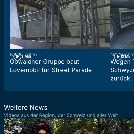
Nachrichten
Nachricht
3 Min
3 Min
Obwaldner Gruppe baut
Wegen T
Lovemobil für Street Parade
Schwyzer
zurück
Weitere News
Videos aus der Region, der Schweiz und aller Welt