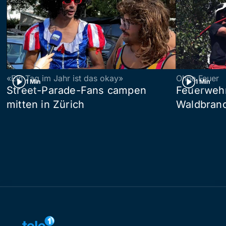
«Ein Tag im Jahr ist das okay»
Ohne Feuer
1 Min
1 Min
Street-Parade-Fans campen
Feuerwehr 
mitten in Zürich
Waldbrand