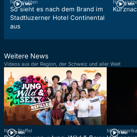
Nachrichten
Nachricht
3 Min
2 Min
So sieht es nach dem Brand im
Kurznac
Stadtluzerner Hotel Continental
aus
Weitere News
Videos aus der Region, der Schweiz und aller Welt
Neue Staffel
Mittelamerik
1 Min
1 Min