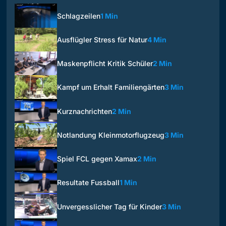
Schlagzeilen
1 Min
Ausflügler Stress für Natur
4 Min
Maskenpflicht Kritik Schüler
2 Min
Kampf um Erhalt Familiengärten
3 Min
Kurznachrichten
2 Min
Notlandung Kleinmotorflugzeug
3 Min
Spiel FCL gegen Xamax
2 Min
Resultate Fussball
1 Min
Unvergesslicher Tag für Kinder
3 Min