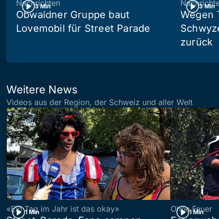
Nachrichten
Nachricht
3 Min
3 Min
Obwaldner Gruppe baut
Wegen T
Lovemobil für Street Parade
Schwyzer
zurück
Weitere News
Videos aus der Region, der Schweiz und aller Welt
«Ein Tag im Jahr ist das okay»
Ohne Feuer
1 Min
1 Min