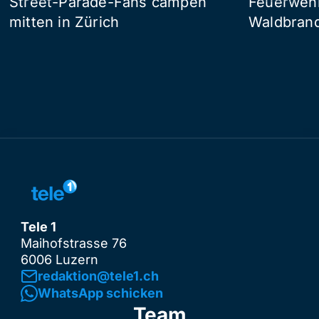
Street-Parade-Fans campen
Feuerwehr 
mitten in Zürich
Waldbrand
Tele 1
Maihofstrasse 76
6006 Luzern
redaktion@tele1.ch
WhatsApp schicken
Team