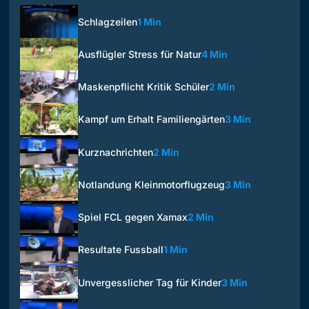
Schlagzeilen
1 Min
Ausflügler Stress für Natur
4 Min
Maskenpflicht Kritik Schüler
2 Min
Kampf um Erhalt Familiengärten
3 Min
Kurznachrichten
2 Min
Notlandung Kleinmotorflugzeug
3 Min
Spiel FCL gegen Xamax
2 Min
Resultate Fussball
1 Min
Unvergesslicher Tag für Kinder
3 Min