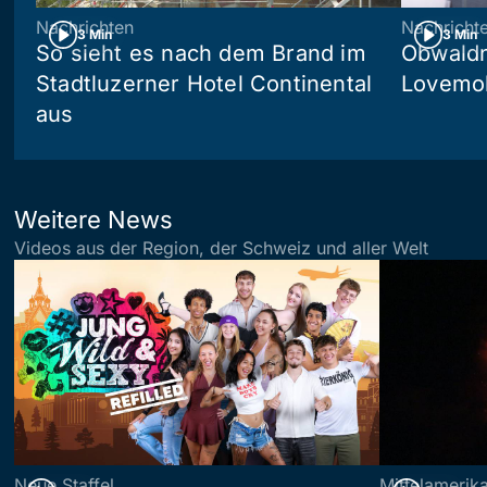
Nachrichten
Nachricht
3 Min
3 Min
So sieht es nach dem Brand im
Obwaldn
Stadtluzerner Hotel Continental
Lovemob
aus
Weitere News
Videos aus der Region, der Schweiz und aller Welt
Neue Staffel
Mittelamerik