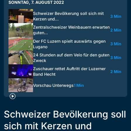
SONNTAG, 7. AUGUST 2022
Schweizer Bevölkerung soll sich mit
3 Min
Kerzen und…
Zentralschweizer Weinbauern erwarten
2 Min
guten…
Der FC Luzern spielt auswärts gegen
3 Min
Lugano
24 Stunden auf dem Velo für den guten
3 Min
Zweck
Zuschauer rettet Auftritt der Luzerner
2 Min
Band Hecht
Vorschau Unterwegs
1 Min
Schweizer Bevölkerung soll
sich mit Kerzen und