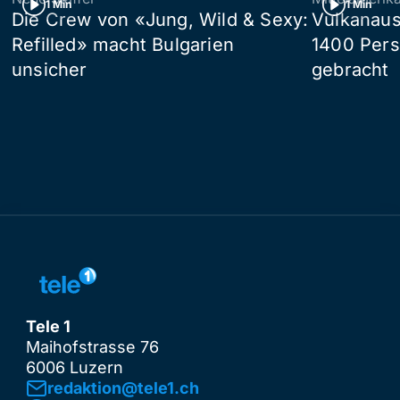
1 Min
1 Min
Die Crew von «Jung, Wild & Sexy:
Vulkanaus
Refilled» macht Bulgarien
1400 Pers
unsicher
gebracht
Tele 1
Maihofstrasse 76
6006 Luzern
redaktion@tele1.ch