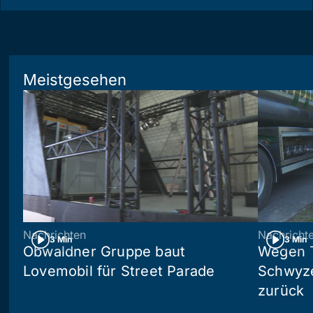
Meistgesehen
Nachrichten
Nachricht
3 Min
3 Min
Obwaldner Gruppe baut
Wegen T
Lovemobil für Street Parade
Schwyzer
zurück