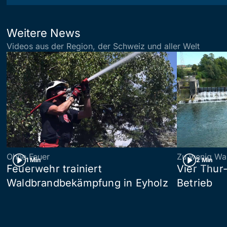
Weitere News
Videos aus der Region, der Schweiz und aller Welt
Ohne Feuer
Zu wenig Wa
1 Min
2 Min
Feuerwehr trainiert
Vier Thur
Waldbrandbekämpfung in Eyholz
Betrieb