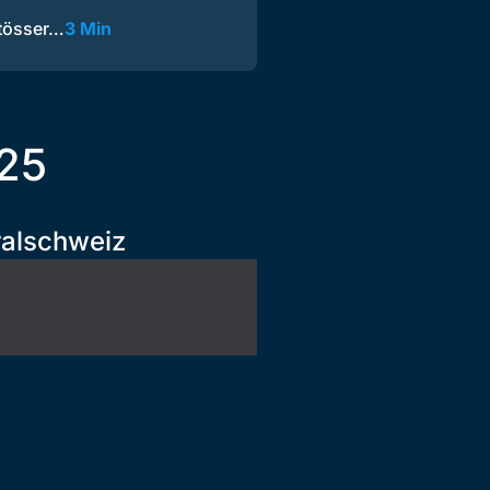
stösser…
3 Min
025
ralschweiz