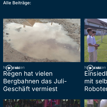
Alle Beiträge:
Nachrichten
Nachrichten
2 Min
4 Min
Regen hat vielen
Einsied
Bergbahnen das Juli-
mit se
Geschäft vermiest
Roboter