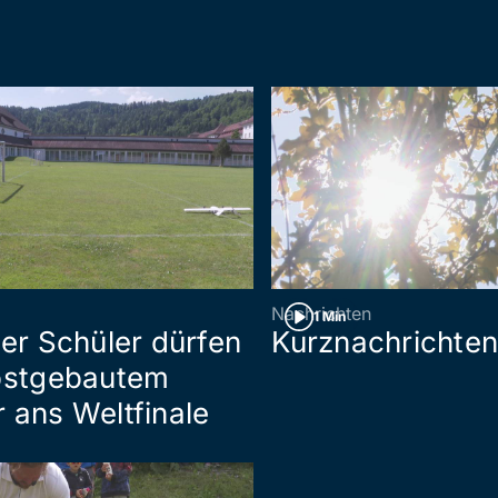
Nachrichten
1 Min
ler Schüler dürfen
Kurznachrichte
lbstgebautem
 ans Weltfinale