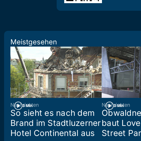
Meistgesehen
Nachrichten
Nachrichten
3 Min
3 Min
So sieht es nach dem
Obwaldne
Brand im Stadtluzerner
baut Love
Hotel Continental aus
Street Pa