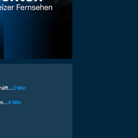
chäft…
2 Min
tem…
4 Min