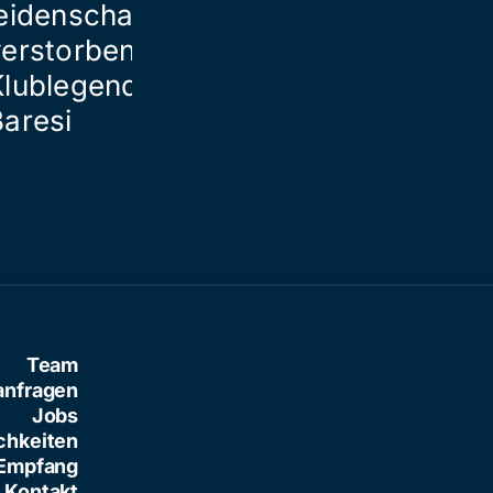
eidenschaftlich von
verstorbener
Klublegende Franco
Baresi
Team
anfragen
Jobs
chkeiten
Empfang
Kontakt