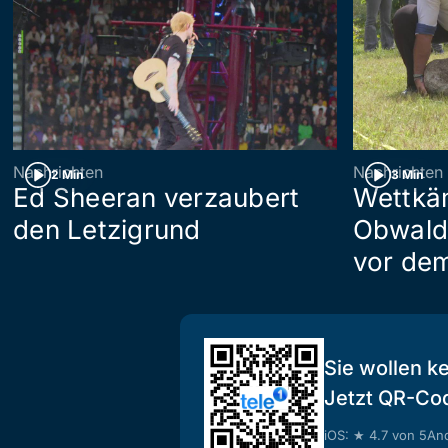
Nachrichten
Nachrichten
2 Min
3 Min
Ed Sheeran verzaubert
Wettkäm
den Letzigrund
Obwald
vor de
Sie wollen k
Jetzt QR-Co
iOS: ★ 4.7 von 5
And