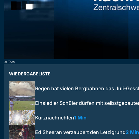
©
Tele1
WIEDERGABELISTE
Regen hat vielen Bergbahnen das Juli-Ges
Einsiedler Schüler dürfen mit selbstgebau
Kurznachrichten
1 Min
Ed Sheeran verzaubert den Letzigrund
2 Min