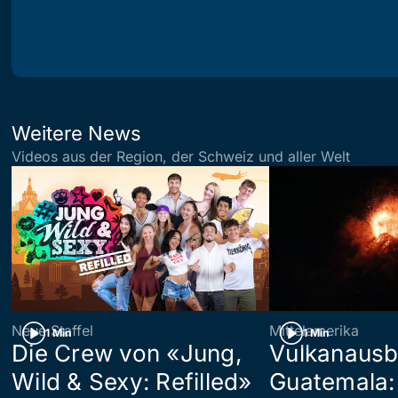
Weitere News
Videos aus der Region, der Schweiz und aller Welt
Neue Staffel
Mittelamerika
1 Min
1 Min
Die Crew von «Jung,
Vulkanausb
Wild & Sexy: Refilled»
Guatemala: