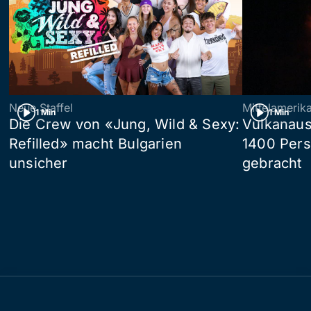
Neue Staffel
Mittelamerik
1 Min
1 Min
Die Crew von «Jung, Wild & Sexy:
Vulkanaus
Refilled» macht Bulgarien
1400 Pers
unsicher
gebracht