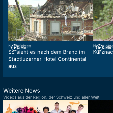
Nachrichten
Nachricht
3 Min
2 Min
So sieht es nach dem Brand im
Kurznac
Stadtluzerner Hotel Continental
aus
Weitere News
Videos aus der Region, der Schweiz und aller Welt