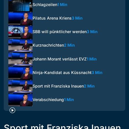
Schlagzeilen
1 Min
Pilatus Arena Kriens
3 Min
SBB will pünktlicher werden
3 Min
Kurznachrichten
2 Min
Johann Morant verlässt EVZ
1 Min
Ninja-Kandidat aus Küssnacht
3 Min
Sport mit Franziska Inauen
2 Min
Verabschiedung
1 Min
Sport mit Franziska Inauen