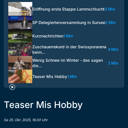
Eröffnung erste Etappe Lammschlucht
3 Min
SP Delegiertenversammlung in Sursee
2 Min
Kurznachrichten
1 Min
Zuschauerrekord in der Swissporarena
4 Min
beim…
Wenig Schnee im Winter - das sagen
3 Min
die…
Teaser Mis Hobby
1 Min
Teaser Mis Hobby
Sa 25. Okt. 2025, 16.00 Uhr