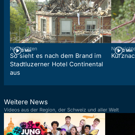
Nachrichten
Nachricht
3 Min
2 Min
So sieht es nach dem Brand im
Kurznac
Stadtluzerner Hotel Continental
aus
Weitere News
Videos aus der Region, der Schweiz und aller Welt