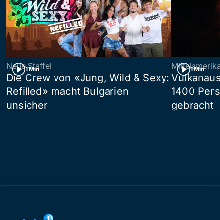
Neue Staffel
Mittelamerik
1 Min
1 Min
Die Crew von «Jung, Wild & Sexy:
Vulkanaus
Refilled» macht Bulgarien
1400 Pers
unsicher
gebracht