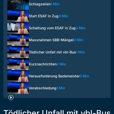
Schlagzeilen
1 Min
Start ESAF in Zug
3 Min
Schaltung vom ESAF in Zug
3 Min
Massnahmen SBB-Mängel
3 Min
Tödlicher Unfall mit vbl-Bus
1 Min
Kurznachrichten
2 Min
Herausforderung Bademeister
3 Min
Verabschiedung
1 Min
Tödlicher Unfall mit vbl-Bus