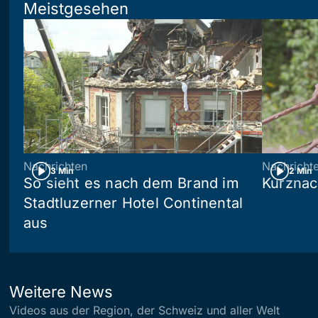
Meistgesehen
Nachrichten
Nachricht
3 Min
2 Min
So sieht es nach dem Brand im
Kurznac
Stadtluzerner Hotel Continental
aus
Weitere News
Videos aus der Region, der Schweiz und aller Welt