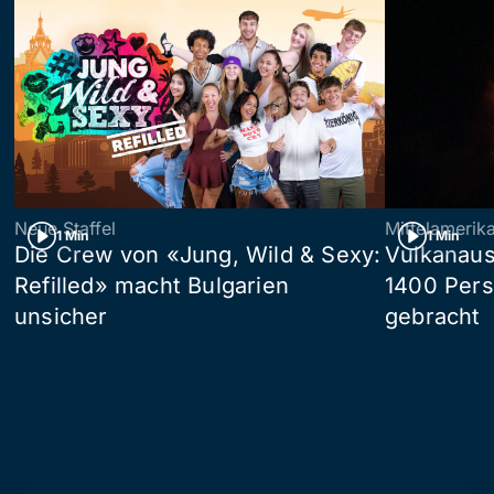
Neue Staffel
Mittelamerik
1 Min
1 Min
Die Crew von «Jung, Wild & Sexy:
Vulkanaus
Refilled» macht Bulgarien
1400 Pers
unsicher
gebracht