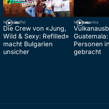
Neue Staffel
Mittelamerika
1 Min
1 Min
Die Crew von «Jung,
Vulkanausb
Wild & Sexy: Refilled»
Guatemala:
macht Bulgarien
Personen in
unsicher
gebracht