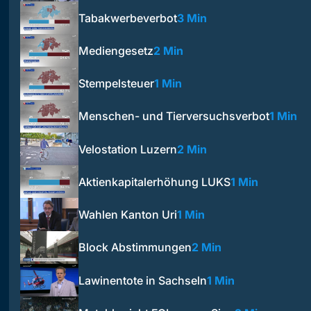
Tabakwerbeverbot
3 Min
Mediengesetz
2 Min
Stempelsteuer
1 Min
Menschen- und Tierversuchsverbot
1 Min
Velostation Luzern
2 Min
Aktienkapitalerhöhung LUKS
1 Min
Wahlen Kanton Uri
1 Min
Block Abstimmungen
2 Min
Lawinentote in Sachseln
1 Min