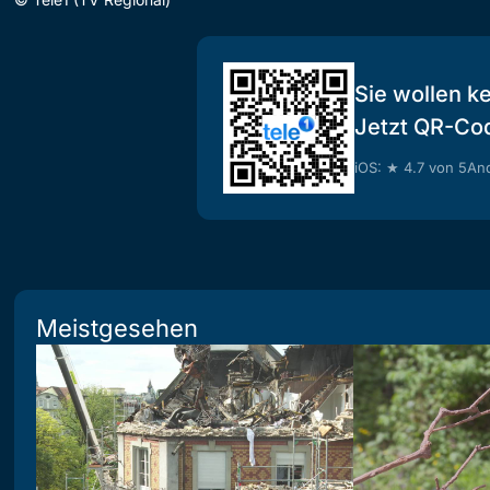
Sie wollen k
Jetzt QR-Co
iOS: ★ 4.7 von 5
And
Meistgesehen