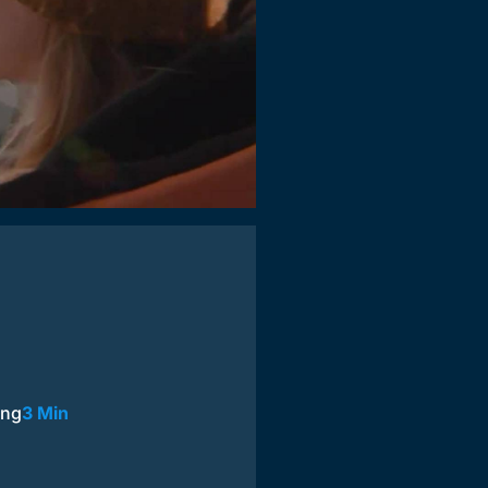
ing
3 Min