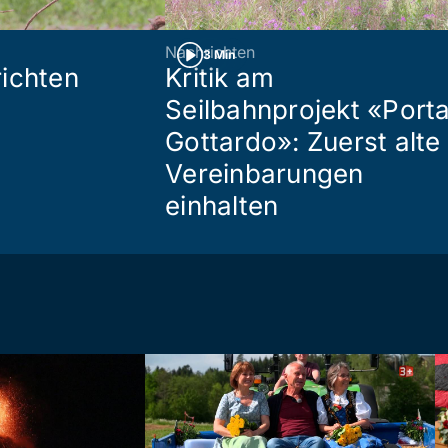
Nachrichten
3 Min
ichten
Kritik am
Seilbahnprojekt «Port
Gottardo»: Zuerst alte
Vereinbarungen
einhalten