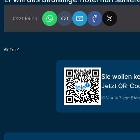
Jetzt teilen
©
Tele1
Sie wollen k
Jetzt QR-Co
iOS: ★ 4.7 von 5
And