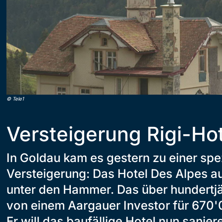
©
Tele1
Versteigerung Rigi-Ho
In Goldau kam es gestern zu einer spe
Versteigerung: Das Hotel Des Alpes auf
unter den Hammer. Das über hundertj
von einem Aargauer Investor für 670'
Er will das baufällige Hotel nun sanier