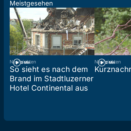
Meistgesehen
Nachrichten
Nachrichten
3 Min
2 Min
So sieht es nach dem
Kurznachr
Brand im Stadtluzerner
Hotel Continental aus