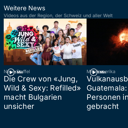
Weitere News
Videos aus der Region, der Schweiz und aller Welt
Neue Staffel
Mittelamerika
1 Min
1 Min
Die Crew von «Jung,
Vulkanausb
Wild & Sexy: Refilled»
Guatemala:
macht Bulgarien
Personen in
unsicher
gebracht