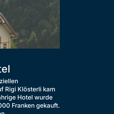
tel
ziellen
 Rigi Klösterli kam
ährige Hotel wurde
000 Franken gekauft.
en.