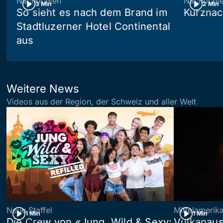
Nachrichten
Nachricht
3 Min
2 Min
So sieht es nach dem Brand im
Kurznac
Stadtluzerner Hotel Continental
aus
Weitere News
Videos aus der Region, der Schweiz und aller Welt
Neue Staffel
Mittelamerik
1 Min
1 Min
Die Crew von «Jung, Wild & Sexy:
Vulkanaus