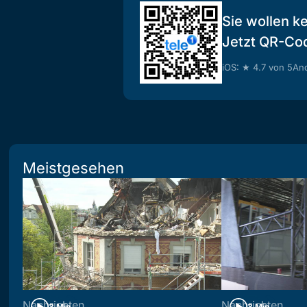
Sie wollen k
Jetzt QR-Co
iOS: ★ 4.7 von 5
And
Meistgesehen
Nachrichten
Nachrichten
3 Min
3 Min