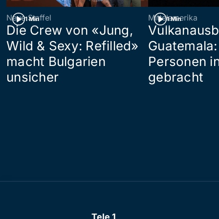
Neue Staffel
Mittelamerika
1 Min
1 Min
Die Crew von «Jung,
Vulkanausb
Wild & Sexy: Refilled»
Guatemala:
macht Bulgarien
Personen in
unsicher
gebracht
Tele 1