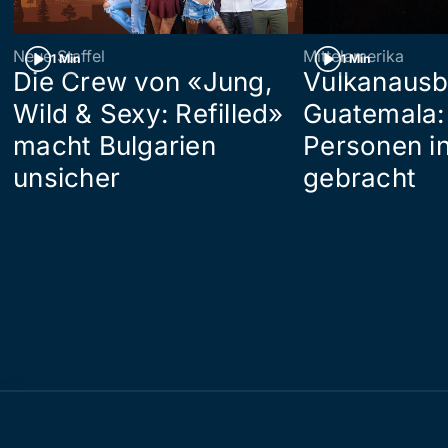
Neue Staffel
Mittelamerika
1 Min
1 Min
Die Crew von «Jung,
Vulkanausb
Wild & Sexy: Refilled»
Guatemala:
macht Bulgarien
Personen in
unsicher
gebracht