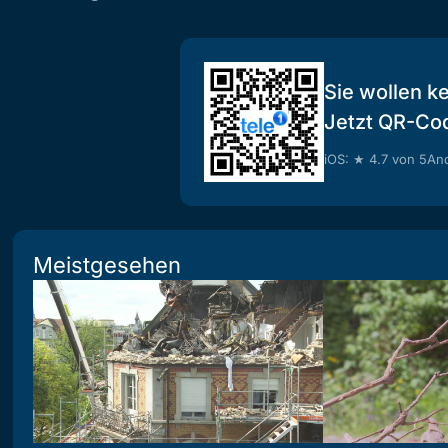
Sie wollen k
Jetzt QR-Co
iOS: ★ 4.7 von 5
And
Meistgesehen