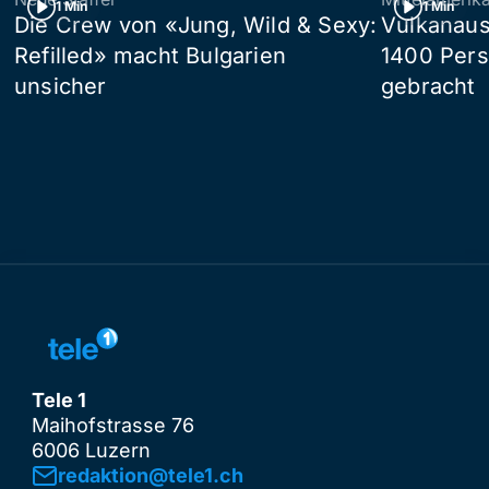
1 Min
1 Min
Die Crew von «Jung, Wild & Sexy:
Vulkanaus
Refilled» macht Bulgarien
1400 Pers
unsicher
gebracht
Tele 1
Maihofstrasse 76
6006 Luzern
redaktion@tele1.ch