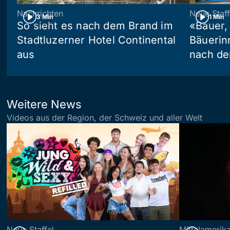
Nachrichten
Neue Staff
3 Min
1 Min
So sieht es nach dem Brand im
«Bauer,
Stadtluzerner Hotel Continental
Bäuerin
aus
nach de
Weitere News
Videos aus der Region, der Schweiz und aller Welt
Neue Staffel
Mittelamerik