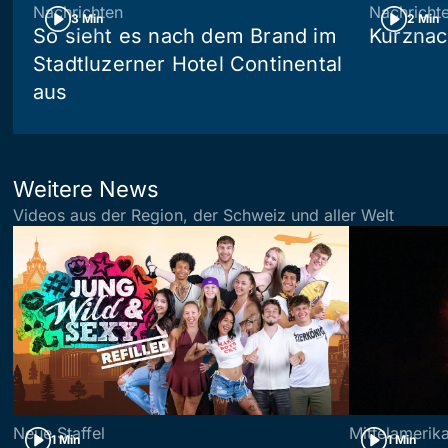
Nachrichten
Nachricht
3 Min
2 Min
So sieht es nach dem Brand im
Kurznac
Stadtluzerner Hotel Continental
aus
Weitere News
Videos aus der Region, der Schweiz und aller Welt
Neue Staffel
Mittelamerik
1 Min
1 Min