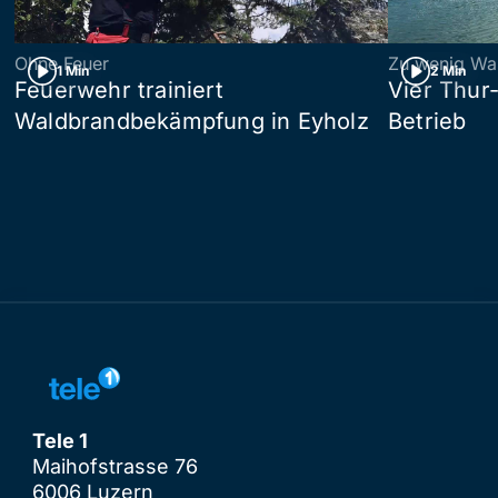
Ohne Feuer
Zu wenig Wa
1 Min
2 Min
Feuerwehr trainiert
Vier Thur
Waldbrandbekämpfung in Eyholz
Betrieb
Tele 1
Maihofstrasse 76
6006 Luzern