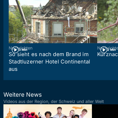
Nachrichten
Nachricht
3 Min
2 Min
So sieht es nach dem Brand im
Kurznac
Stadtluzerner Hotel Continental
aus
Weitere News
Videos aus der Region, der Schweiz und aller Welt