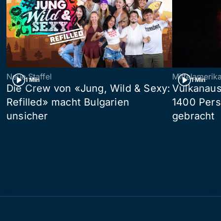
Neue Staffel
Mittelamerik
1 Min
1 Min
Die Crew von «Jung, Wild & Sexy:
Vulkanaus
Refilled» macht Bulgarien
1400 Pers
unsicher
gebracht