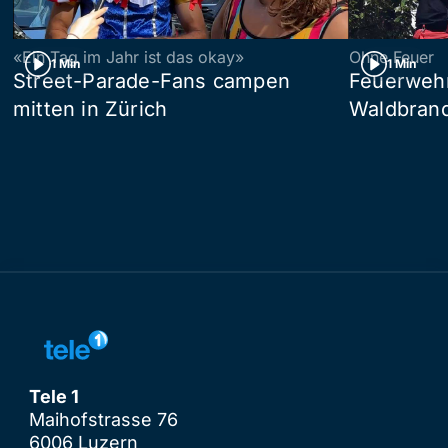
«Ein Tag im Jahr ist das okay»
Ohne Feuer
1 Min
1 Min
Street-Parade-Fans campen
Feuerwehr 
mitten in Zürich
Waldbrand
Tele 1
Maihofstrasse 76
6006 Luzern