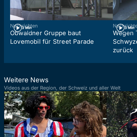
Nachrichten
Nachricht
3 Min
3 Min
Obwaldner Gruppe baut
Wegen T
Lovemobil für Street Parade
Schwyzer
zurück
Weitere News
Videos aus der Region, der Schweiz und aller Welt