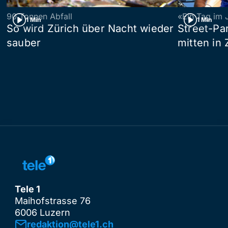
90 Tonnen Abfall
«Ein Tag im 
1 Min
1 Min
So wird Zürich über Nacht wieder
Street-P
sauber
mitten in 
Tele 1
Maihofstrasse 76
6006 Luzern
redaktion@tele1.ch