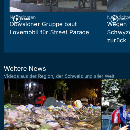
Nachrichten
Nachricht
3 Min
3 Min
Obwaldner Gruppe baut
Wegen T
Lovemobil für Street Parade
Schwyzer
zurück
Weitere News
Videos aus der Region, der Schweiz und aller Welt