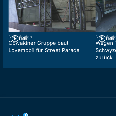
Nachrichten
Nachricht
3 Min
3 Min
Obwaldner Gruppe baut
Wegen T
Lovemobil für Street Parade
Schwyzer
zurück