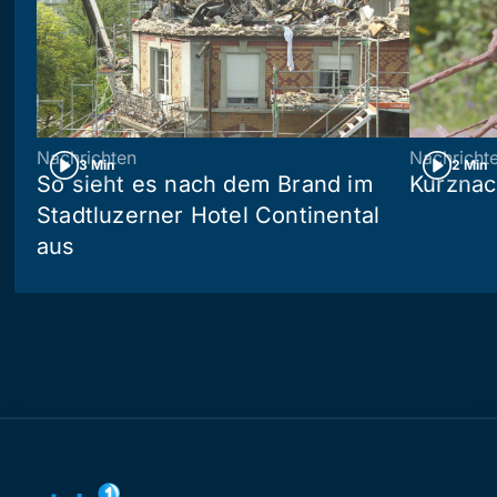
Nachrichten
Nachricht
3 Min
2 Min
So sieht es nach dem Brand im
Kurznac
Stadtluzerner Hotel Continental
aus