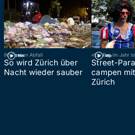
90 Tonnen Abfall
«Ein Tag im Jahr i
1 Min
1 Min
So wird Zürich über
Street-Par
Nacht wieder sauber
campen mit
Zürich