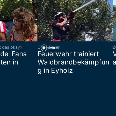
st das okay»
Ohne Feuer
Z
1 Min
ade-Fans
Feuerwehr trainiert
ten in
Waldbrandbekämpfun
a
g in Eyholz