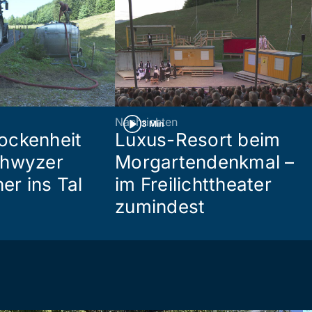
Nachrichten
3 Min
ockenheit
Luxus-Resort beim
chwyzer
Morgartendenkmal –
her ins Tal
im Freilichttheater
zumindest