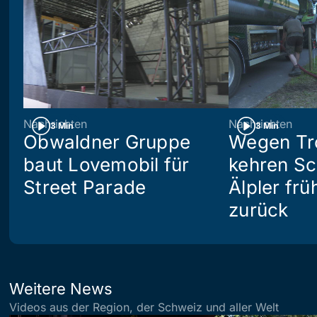
Nachrichten
Nachrichten
3 Min
3 Min
Obwaldner Gruppe
Wegen Tr
baut Lovemobil für
kehren S
Street Parade
Älpler frü
zurück
Weitere News
Videos aus der Region, der Schweiz und aller Welt