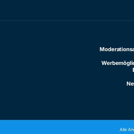
Moderations
Werbemögli
Ne
Alle A