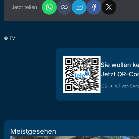
Jetzt teilen
©
TV
Sie wollen k
Jetzt QR-Co
iOS: ★ 4.7 von 5
And
Meistgesehen