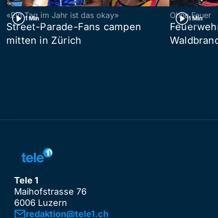
«Ein Tag im Jahr ist das okay»
Ohne Feuer
1 Min
1 Min
Street-Parade-Fans campen
Feuerwehr 
mitten in Zürich
Waldbrand
Tele 1
Maihofstrasse 76
6006 Luzern
redaktion@tele1.ch