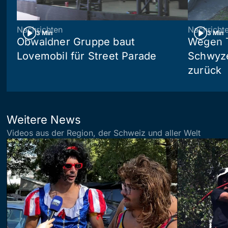
Nachrichten
Nachricht
3 Min
3 Min
Obwaldner Gruppe baut
Wegen T
Lovemobil für Street Parade
Schwyzer
zurück
Weitere News
Videos aus der Region, der Schweiz und aller Welt