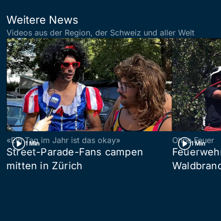
Weitere News
Videos aus der Region, der Schweiz und aller Welt
«Ein Tag im Jahr ist das okay»
Ohne Feuer
1 Min
1 Min
Street-Parade-Fans campen
Feuerwehr 
mitten in Zürich
Waldbrand