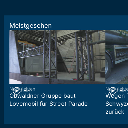
Meistgesehen
Nachrichten
Nachricht
3 Min
3 Min
Obwaldner Gruppe baut
Wegen T
Lovemobil für Street Parade
Schwyzer
zurück