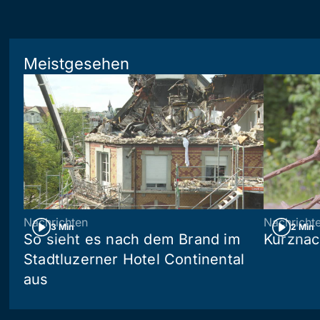
Meistgesehen
Nachrichten
Nachricht
3 Min
2 Min
So sieht es nach dem Brand im
Kurznac
Stadtluzerner Hotel Continental
aus