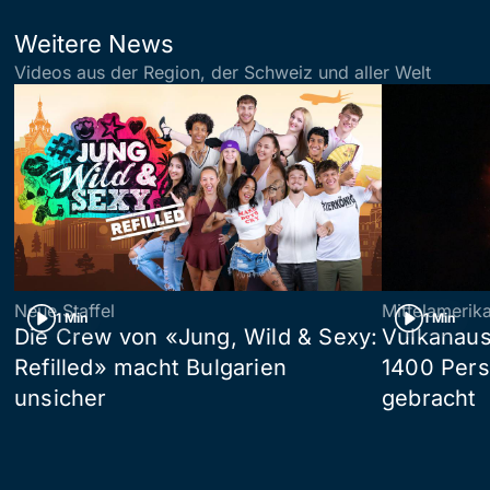
Weitere News
Videos aus der Region, der Schweiz und aller Welt
Neue Staffel
Mittelamerik
1 Min
1 Min
Die Crew von «Jung, Wild & Sexy:
Vulkanaus
Refilled» macht Bulgarien
1400 Pers
unsicher
gebracht