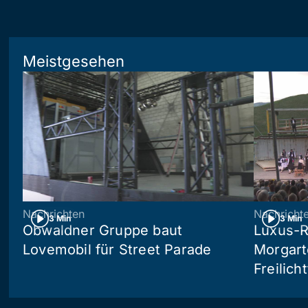
Meistgesehen
Nachrichten
Nachricht
3 Min
3 Min
Obwaldner Gruppe baut
Luxus-R
Lovemobil für Street Parade
Morgart
Freilich