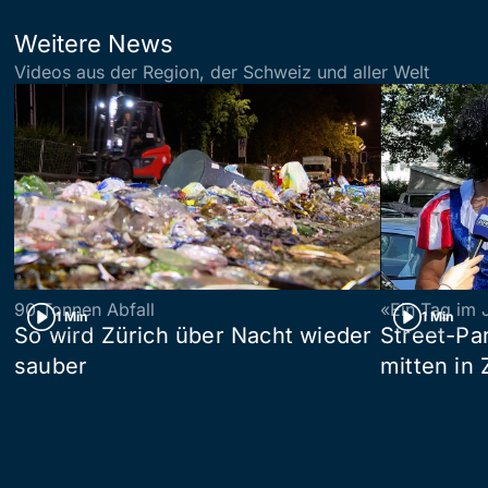
Weitere News
Videos aus der Region, der Schweiz und aller Welt
90 Tonnen Abfall
«Ein Tag im 
1 Min
1 Min
So wird Zürich über Nacht wieder
Street-P
sauber
mitten in 