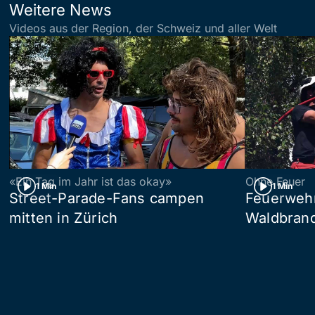
Weitere News
Videos aus der Region, der Schweiz und aller Welt
«Ein Tag im Jahr ist das okay»
Ohne Feuer
1 Min
1 Min
Street-Parade-Fans campen
Feuerwehr 
mitten in Zürich
Waldbrand