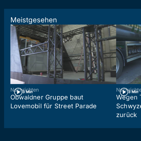
Meistgesehen
Nachrichten
Nachricht
3 Min
3 Min
Obwaldner Gruppe baut
Wegen T
Lovemobil für Street Parade
Schwyzer
zurück