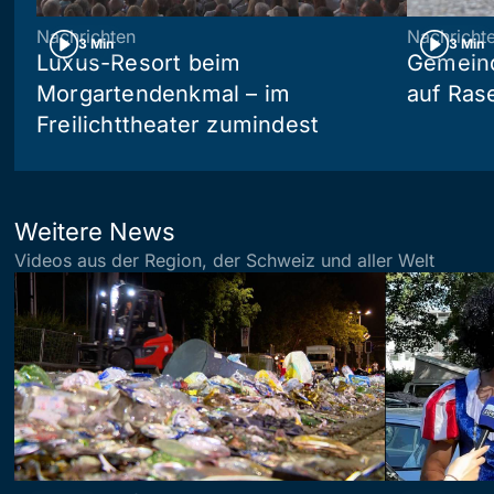
Nachrichten
Nachricht
3 Min
3 Min
Luxus-Resort beim
Gemein
Morgartendenkmal – im
auf Ras
Freilichttheater zumindest
Weitere News
Videos aus der Region, der Schweiz und aller Welt