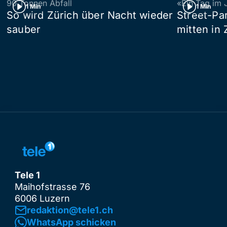
90 Tonnen Abfall
«Ein Tag im 
1 Min
1 Min
So wird Zürich über Nacht wieder
Street-P
sauber
mitten in 
Tele 1
Maihofstrasse 76
6006 Luzern
redaktion@tele1.ch
WhatsApp schicken