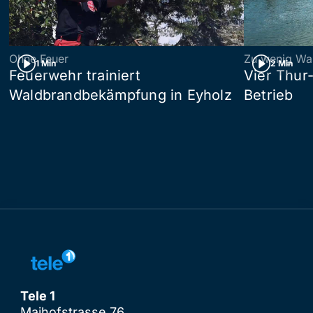
Ohne Feuer
Zu wenig Wa
1 Min
2 Min
Feuerwehr trainiert
Vier Thur
Waldbrandbekämpfung in Eyholz
Betrieb
Tele 1
Maihofstrasse 76