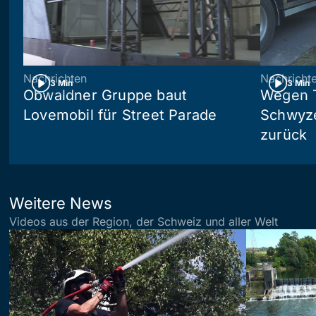
Nachrichten
Nachricht
3 Min
3 Min
Obwaldner Gruppe baut
Wegen T
Lovemobil für Street Parade
Schwyzer
zurück
Weitere News
Videos aus der Region, der Schweiz und aller Welt