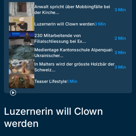
Anwalt spricht über Mobbingfälle bei
3 Min
der Kirche…
Luzernerin will Clown werden
3 Min
230 Mitarbeitende von
2 Min
Filialschliessung bei Ex…
Medientage Kantonsschule Alpenquai:
3 Min
Ukrainischer…
In Malters wird der grösste Holzbär der
3 Min
Schweiz…
Teaser Lifestyle
1 Min
Luzernerin will Clown
werden