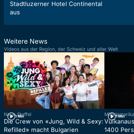
Stadtluzerner Hotel Continental
aus
Weitere News
Videos aus der Region, der Schweiz und aller Welt
Neue Staffel
Mittelamerik
1 Min
1 Min
Die Crew von «Jung, Wild & Sexy:
Vulkanaus
Refilled» macht Bulgarien
1400 Pers