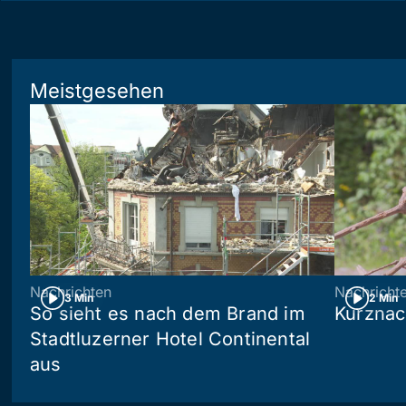
Meistgesehen
Nachrichten
Nachricht
3 Min
2 Min
So sieht es nach dem Brand im
Kurznac
Stadtluzerner Hotel Continental
aus