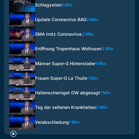
Schlagzeilen
1 Min
Update Coronavirus BAG
3 Min
SMA trotz Coronavirus
3 Min
Eröffnung Tropenhaus Wolhusen
3 Min
Männer Super-G Hinterstoder
1 Min
Frauen Super-G La Thuile
1 Min
Hallenschwinget OW abgesagt
1 Min
Tag der seltenen Krankheiten
3 Min
Verabschiedung
1 Min