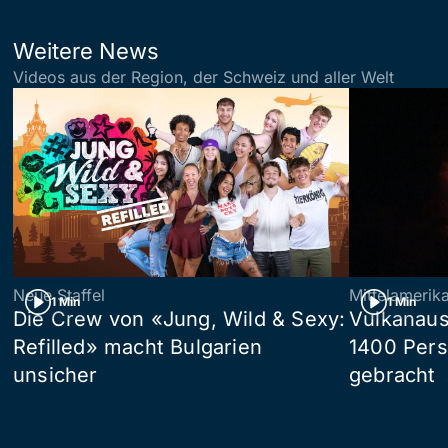
Weitere News
Videos aus der Region, der Schweiz und aller Welt
Neue Staffel
Mittelamerik
1 Min
1 Min
Die Crew von «Jung, Wild & Sexy:
Vulkanaus
Refilled» macht Bulgarien
1400 Pers
unsicher
gebracht