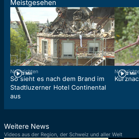
Meistgesehen
Nachrichten
Nachricht
3 Min
2 Min
So sieht es nach dem Brand im
Kurznac
Stadtluzerner Hotel Continental
aus
Weitere News
Videos aus der Region, der Schweiz und aller Welt