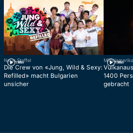
Neue Staffel
Mittelamerik
1 Min
1 Min
Die Crew von «Jung, Wild & Sexy:
Vulkanaus
Refilled» macht Bulgarien
1400 Pers
unsicher
gebracht