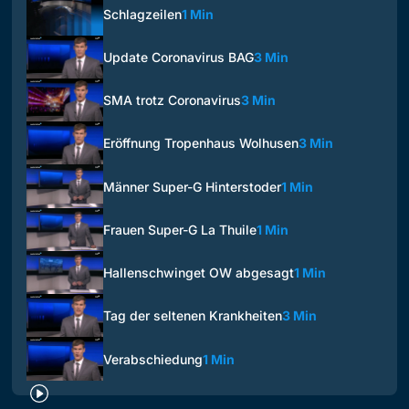
Schlagzeilen
1 Min
Update Coronavirus BAG
3 Min
SMA trotz Coronavirus
3 Min
Eröffnung Tropenhaus Wolhusen
3 Min
Männer Super-G Hinterstoder
1 Min
Frauen Super-G La Thuile
1 Min
Hallenschwinget OW abgesagt
1 Min
Tag der seltenen Krankheiten
3 Min
Verabschiedung
1 Min