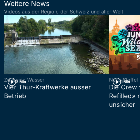
Weitere News
Videos aus der Region, der Schweiz und aller Welt
Zu wenig Wasser
Neue Staffel
2 Min
1 Min
Vier Thur-Kraftwerke ausser
Die Crew 
Betrieb
Refilled»
unsicher