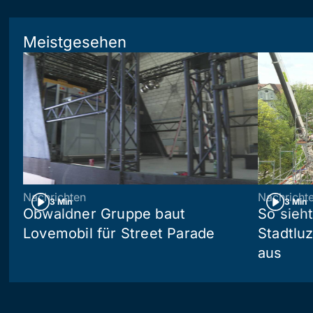
Meistgesehen
Nachrichten
Nachricht
3 Min
3 Min
Obwaldner Gruppe baut
So sieh
Lovemobil für Street Parade
Stadtlu
aus