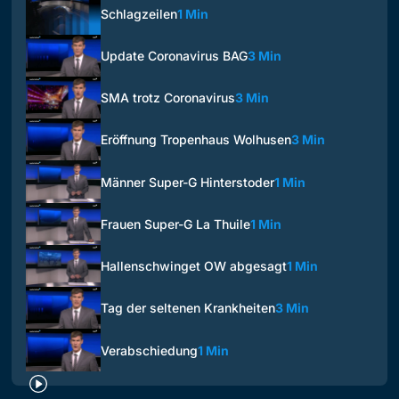
Schlagzeilen
1 Min
Update Coronavirus BAG
3 Min
SMA trotz Coronavirus
3 Min
Eröffnung Tropenhaus Wolhusen
3 Min
Männer Super-G Hinterstoder
1 Min
Frauen Super-G La Thuile
1 Min
Hallenschwinget OW abgesagt
1 Min
Tag der seltenen Krankheiten
3 Min
Verabschiedung
1 Min