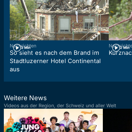
Nachrichten
Nachricht
3 Min
2 Min
So sieht es nach dem Brand im
Kurznac
Stadtluzerner Hotel Continental
aus
Weitere News
Videos aus der Region, der Schweiz und aller Welt