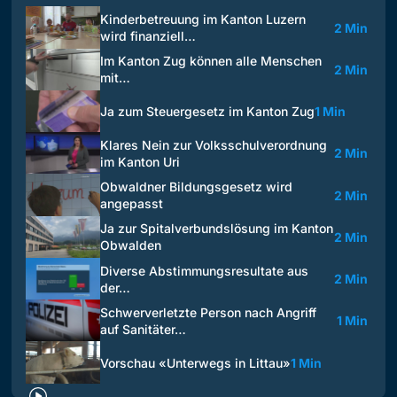
Kinderbetreuung im Kanton Luzern
2 Min
wird finanziell…
Im Kanton Zug können alle Menschen
2 Min
mit…
Ja zum Steuergesetz im Kanton Zug
1 Min
Klares Nein zur Volksschulverordnung
2 Min
im Kanton Uri
Obwaldner Bildungsgesetz wird
2 Min
angepasst
Ja zur Spitalverbundslösung im Kanton
2 Min
Obwalden
Diverse Abstimmungsresultate aus
2 Min
der…
Schwerverletzte Person nach Angriff
1 Min
auf Sanitäter…
Vorschau «Unterwegs in Littau»
1 Min