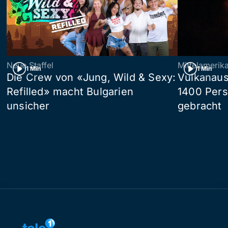
Neue Staffel
Mittelamerik
1 Min
1 Min
Die Crew von «Jung, Wild & Sexy:
Vulkanaus
Refilled» macht Bulgarien
1400 Pers
unsicher
gebracht