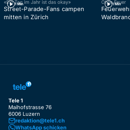
«Ein Tag im Jahr ist das okay»
Ohne Feuer
1 Min
1 Min
Street-Parade-Fans campen
Feuerwehr 
mitten in Zürich
Waldbrand
Tele 1
Maihofstrasse 76
6006 Luzern
redaktion@tele1.ch
WhatsApp schicken