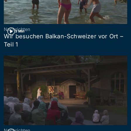
Nachrichten
3 Min
Wir besuchen Balkan-Schweizer vor Ort –
Teil 1
Nachrichten