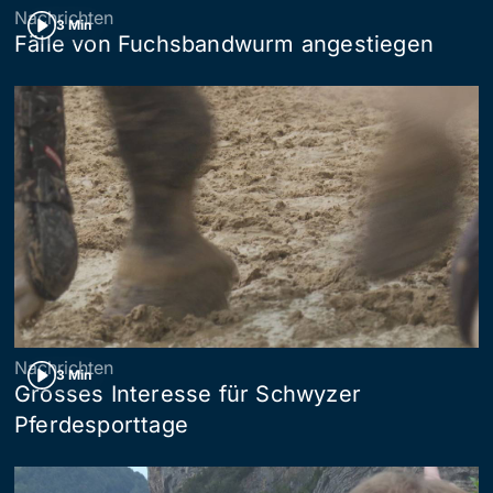
Nachrichten
3 Min
Fälle von Fuchsbandwurm angestiegen
Nachrichten
3 Min
Grosses Interesse für Schwyzer
Pferdesporttage