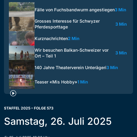
Fälle von Fuchsbandwurm angestiegen
3 Min
Grosses Interesse für Schwyzer
3 Min
Pferdesporttage
Kurznachrichten
2 Min
Wir besuchen Balkan-Schweizer vor
3 Min
Ort – Teil 1
140 Jahre Theaterverein Unterägeri
3 Min
Teaser «Mis Hobby»
1 Min
STAFFEL 2025 – FOLGE 573
Samstag, 26. Juli 2025