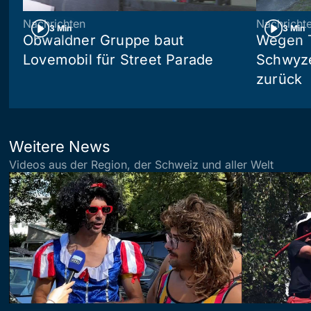
Nachrichten
Nachricht
3 Min
3 Min
Obwaldner Gruppe baut
Wegen T
Lovemobil für Street Parade
Schwyzer
zurück
Weitere News
Videos aus der Region, der Schweiz und aller Welt