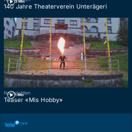
3 Min
140 Jahre Theaterverein Unterägeri
Nachrichten
1 Min
Teaser «Mis Hobby»
TIPP