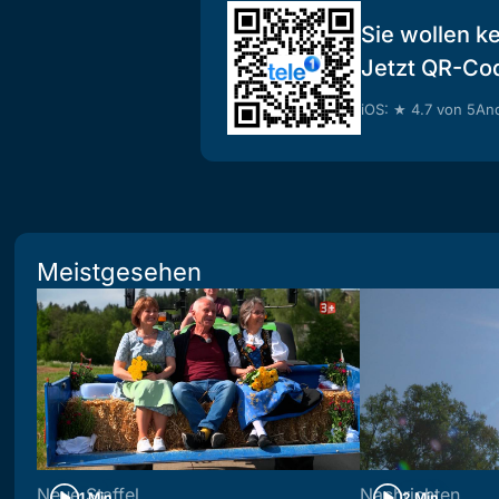
Sie wollen k
Jetzt QR-Co
iOS: ★ 4.7 von 5
And
Meistgesehen
Neue Staffel
Nachrichten
1 Min
2 Min