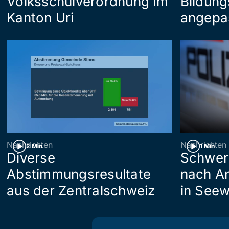
Volksschulverordnung im
Bildung
Kanton Uri
angepa
Nachrichten
Nachrichten
2 Min
1 Min
Diverse
Schwer
Abstimmungsresultate
nach An
aus der Zentralschweiz
in See