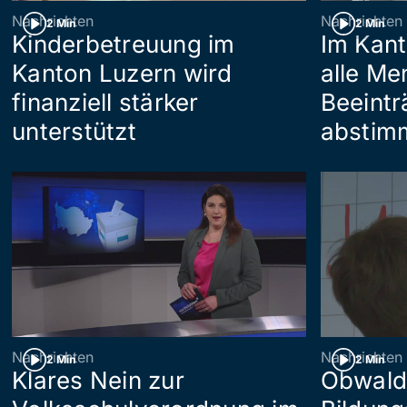
Nachrichten
Nachrichten
2 Min
2 Min
Kinderbetreuung im
Im Kan
Kanton Luzern wird
alle Me
finanziell stärker
Beeintr
unterstützt
abstim
Nachrichten
Nachrichten
2 Min
2 Min
Klares Nein zur
Obwald