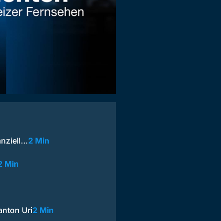
anziell…
2 Min
2 Min
anton Uri
2 Min