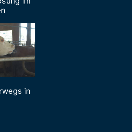
ösung im
en
rwegs in