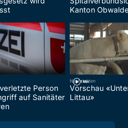
sgesetz wird
Spitalverbundsl
sst
Kanton Obwald
Nachrichten
1 Min
verletzte Person
Vorschau «Unte
griff auf Sanitäter
Littau»
wen