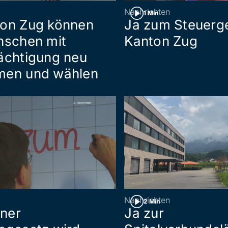
Nachrichten
1 Min
ton Zug können
Ja zum Steuerg
nschen mit
Kanton Zug
ächtigung neu
men und wählen
Nachrichten
2 Min
ner
Ja zur