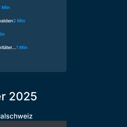
2 Min
walden
2 Min
in
nitäter…
1 Min
er 2025
ralschweiz