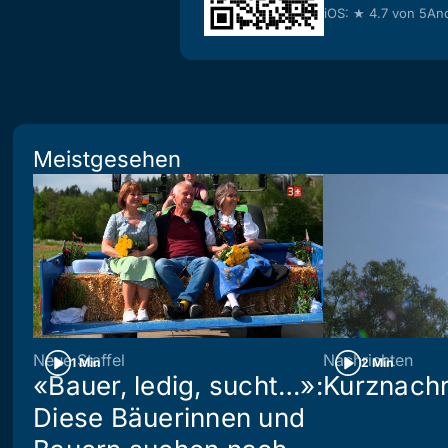
iOS: ★ 4.7 von 5
And
Meistgesehen
Neue Staffel
Nachrichten
1 Min
2 Min
«Bauer, ledig, sucht…»:
Kurznachr
Diese Bäuerinnen und