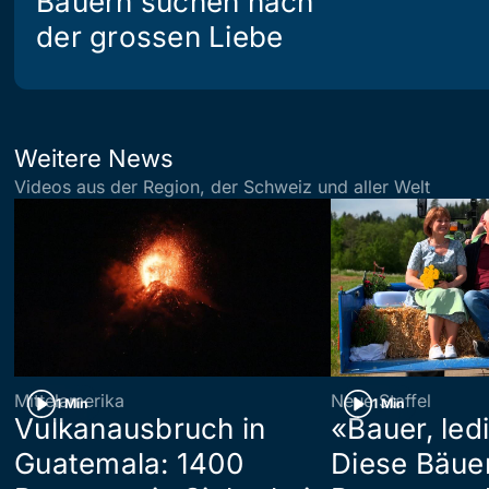
Bauern suchen nach
der grossen Liebe
Weitere News
Videos aus der Region, der Schweiz und aller Welt
Mittelamerika
Neue Staffel
1 Min
1 Min
Vulkanausbruch in
«Bauer, led
Guatemala: 1400
Diese Bäue