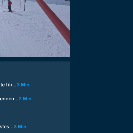
te für…
3 Min
itenden…
2 Min
estes…
3 Min