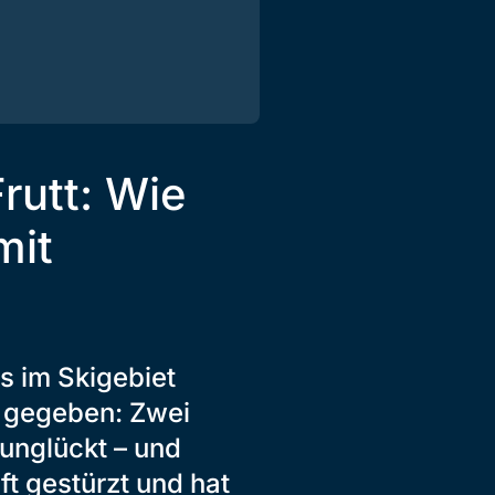
rutt: Wie
mit
s im Skigebiet
n gegeben: Zwei
runglückt – und
ft gestürzt und hat