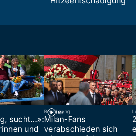
Hitzeentschädigung
Beerdigung
L
1 Min
ig, sucht…»:
Milan-Fans
rinnen und
verabschieden sich