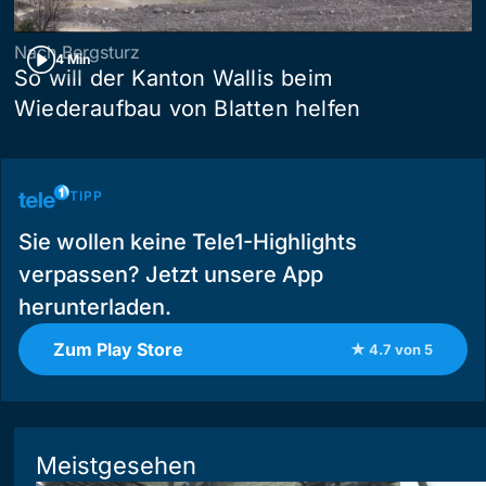
Nach Bergsturz
4 Min
So will der Kanton Wallis beim
Wiederaufbau von Blatten helfen
TIPP
Sie wollen keine Tele1-Highlights
verpassen? Jetzt unsere App
herunterladen.
Zum Play Store
★ 4.7 von 5
Meistgesehen