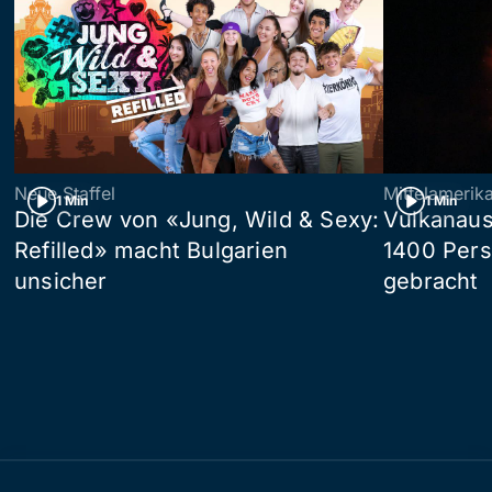
Neue Staffel
Mittelamerik
1 Min
1 Min
Die Crew von «Jung, Wild & Sexy:
Vulkanaus
Refilled» macht Bulgarien
1400 Pers
unsicher
gebracht