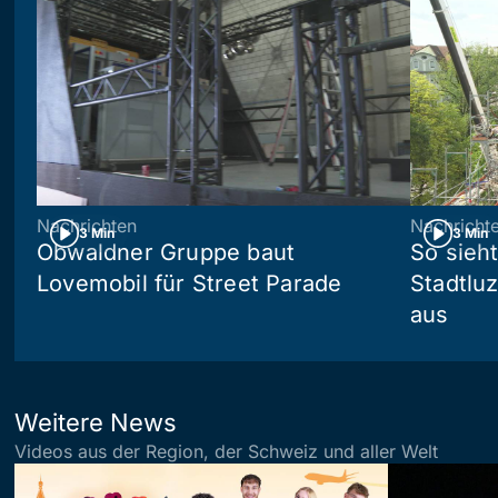
Nachrichten
Nachricht
3 Min
3 Min
Obwaldner Gruppe baut
So sieh
Lovemobil für Street Parade
Stadtlu
aus
Weitere News
Videos aus der Region, der Schweiz und aller Welt