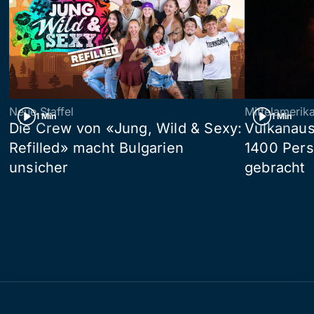
Neue Staffel
Mittelamerik
1 Min
1 Min
Die Crew von «Jung, Wild & Sexy:
Vulkanaus
Refilled» macht Bulgarien
1400 Pers
unsicher
gebracht