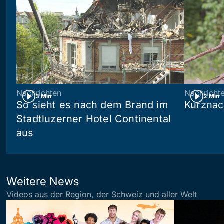
Nachrichten
Nachricht
3 Min
2 Min
So sieht es nach dem Brand im
Kurznac
Stadtluzerner Hotel Continental
aus
Weitere News
Videos aus der Region, der Schweiz und aller Welt