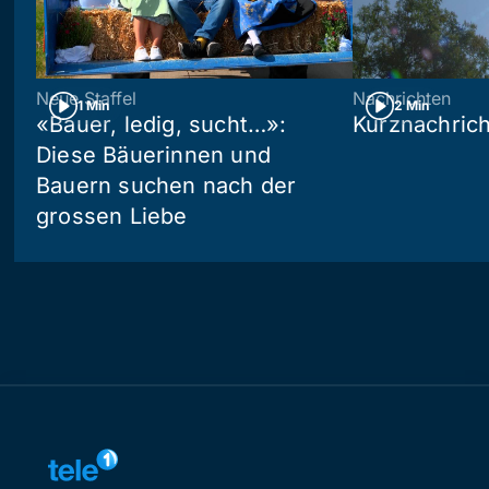
Neue Staffel
Nachrichten
1 Min
2 Min
«Bauer, ledig, sucht…»:
Kurznachric
Diese Bäuerinnen und
Bauern suchen nach der
grossen Liebe