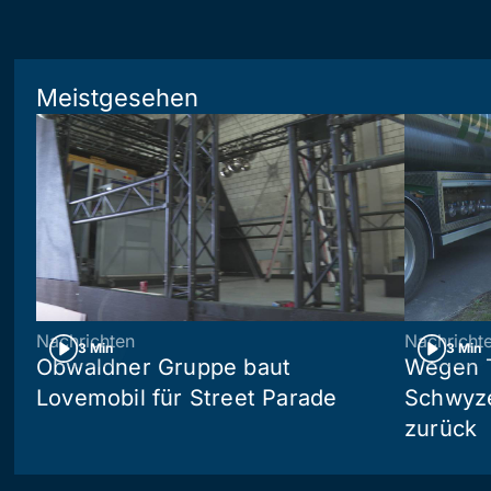
Meistgesehen
Nachrichten
Nachricht
3 Min
3 Min
Obwaldner Gruppe baut
Wegen T
Lovemobil für Street Parade
Schwyzer
zurück