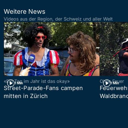
Weitere News
Videos aus der Region, der Schweiz und aller Welt
«Ein Tag im Jahr ist das okay»
Ohne Feuer
1 Min
1 Min
Street-Parade-Fans campen
Feuerwehr 
mitten in Zürich
Waldbrand