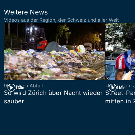
Weitere News
Videos aus der Region, der Schweiz und aller Welt
90 Tonnen Abfall
«Ein Tag im 
1 Min
1 Min
So wird Zürich über Nacht wieder
Street-P
sauber
mitten in 