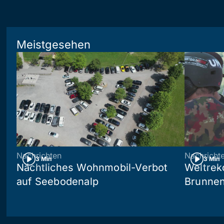
Meistgesehen
Nachrichten
Nachricht
3 Min
3 Min
Nächtliches Wohnmobil-Verbot
Weltrek
auf Seebodenalp
Brunne